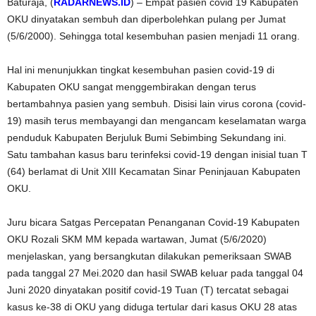
Baturaja, (
RADARNEWS.ID
) – Empat pasien covid 19 Kabupaten
OKU dinyatakan sembuh dan diperbolehkan pulang per Jumat
(5/6/2000). Sehingga total kesembuhan pasien menjadi 11 orang.
Hal ini menunjukkan tingkat kesembuhan pasien covid-19 di
Kabupaten OKU sangat menggembirakan dengan terus
bertambahnya pasien yang sembuh. Disisi lain virus corona (covid-
19) masih terus membayangi dan mengancam keselamatan warga
penduduk Kabupaten Berjuluk Bumi Sebimbing Sekundang ini.
Satu tambahan kasus baru terinfeksi covid-19 dengan inisial tuan T
(64) berlamat di Unit XIII Kecamatan Sinar Peninjauan Kabupaten
OKU.
Juru bicara Satgas Percepatan Penanganan Covid-19 Kabupaten
OKU Rozali SKM MM kepada wartawan, Jumat (5/6/2020)
menjelaskan, yang bersangkutan dilakukan pemeriksaan SWAB
pada tanggal 27 Mei.2020 dan hasil SWAB keluar pada tanggal 04
Juni 2020 dinyatakan positif covid-19 Tuan (T) tercatat sebagai
kasus ke-38 di OKU yang diduga tertular dari kasus OKU 28 atas