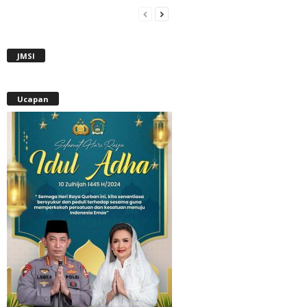
JMSI
Ucapan