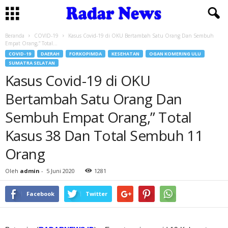
Beranda
COVID-19
Kasus Covid-19 di OKU Bertambah Satu Orang Dan Sembuh
Empat Orang,” Total...
COVID-19
DAERAH
FORKOPIMDA
KESEHATAN
OGAN KOMERING ULU
SUMATRA SELATAN
Kasus Covid-19 di OKU
Bertambah Satu Orang Dan
Sembuh Empat Orang,” Total
Kasus 38 Dan Total Sembuh 11
Orang
Oleh
admin
-
5 Juni 2020
1281
Facebook
Twitter