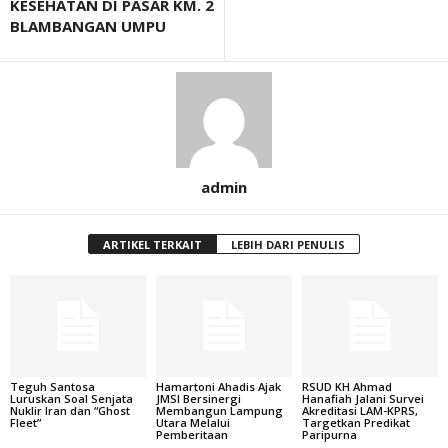
KESEHATAN DI PASAR KM. 2
BLAMBANGAN UMPU
admin
ARTIKEL TERKAIT
LEBIH DARI PENULIS
Teguh Santosa
Hamartoni Ahadis Ajak
RSUD KH Ahmad
Luruskan Soal Senjata
JMSI Bersinergi
Hanafiah Jalani Survei
Nuklir Iran dan “Ghost
Membangun Lampung
Akreditasi LAM-KPRS,
Fleet”
Utara Melalui
Targetkan Predikat
Pemberitaan
Paripurna