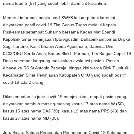
nama tuan S (57) yang sudah lebih dahulu dikarantina.
Menurut informasi begitu hasil SWAB keluar petani karet ini
dinyatakan postif covid-19 Tim Gugus Tugas melalui Kepala
Puskesmas setempat Suharno bersama Kades Mat Ependi
Kapolsek Sinar Peninjauan Iptu Agusdin, Bahabinkamtibmas Bripka
Sugi Hartono, Kanit Bhabin Aipda Agustriono, Babinsa Dim
0403/OKU Serda Anas, Kadus BlokT, Parman, Tim Satgas Copid-19
Desa setempat langsung melakukan evakuasi pasien. Pasien
dibawa ke RS St Antonio Baturaja, hingga kini warga Blok.T unit.XIII
Kecamatan Sinar Peninjauan Kabupaten OKU yang sudah positif
covid-19 ada 2 orang.
Dikesempatan itu jubir covid-19 menjelaskan, empat pasien yang
dinyatakan sembuh masing-masing kasus 17 atas nama W (50),
kasus 15 atas nama DAJ (30), kasus 19 atas nama PRS (43) dan
kasus 27 atas nama MD (35).
Juru Bicara Satgas Percepatan Penanganan Covid-19 Kabupaten