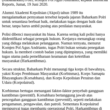
Reports, Jumat, 19 Juni 2020.
Alumni Akademi Kepolisian (Akpol) tahun 1989 itu
mengalamatkan pernyataan tersebut kepada jajaran Baharkam Polri
untuk senantiasa berbuat baik, melakukan tugas dengan baik dan
benar, tanpa harus ambil pusing atas penilaian masyarakat.
Polisi dibenci masyarakat itu biasa. Karena sering kali polisi hanya
diidentifikasi sebagai penegak hukum. Kerjanya menangkap orang
yang diduga melakukan pelanggaran. Namun ternyata, menurut
Komjen Pol Agus Andrianto, tugas Polri bukan semata penegakan
hukum. Ia memberi contoh badan yang dipimpinnya, yang memiliki
tugas utama pada pemeliharaan keamanan dan ketertiban
masyarakat (Harkamtibmas).
Secara struktur, Baharkam Polri menaungi tiga korps di bawahnya,
yakni Korps Pembinaan Masyarakat (Korbinmas), Korps Samapta
Bhayangkara (Korsabhara), dan Korps Kepolisian Perairan dan
Udara (Korpolairud).
Korbinmas bertugas menangani faktor-faktor penyebab gangguan
kamtibmas (preemtif). Korsabhara bertanggung jawab atas
pencegahan gangguan kamtibmas (preventif), seperti melakukan
pengamanan, pengawalan, dan patroli. Sementara Korpolairud
mempunyai tugas membantu operasional Polri, Harkamtibmas di