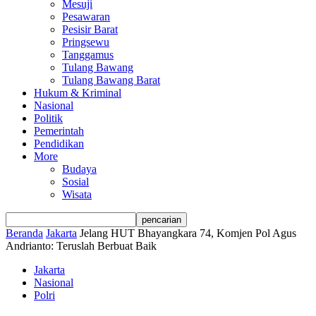
Mesuji
Pesawaran
Pesisir Barat
Pringsewu
Tanggamus
Tulang Bawang
Tulang Bawang Barat
Hukum & Kriminal
Nasional
Politik
Pemerintah
Pendidikan
More
Budaya
Sosial
Wisata
Beranda
Jakarta
Jelang HUT Bhayangkara 74, Komjen Pol Agus
Andrianto: Teruslah Berbuat Baik
Jakarta
Nasional
Polri