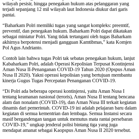
wilayah pesisir, hingga penegakan hukum atas pelanggaran yang
terjadi sepanjang 12 mil wilayah laut Indonesia diukur dari garis
pantai.
“Baharkam Polri memiliki tugas yang sangat kompleks: preemtif,
preventif, dan penegakan hukum. Baharkam Polri dapat dikatakan
sebagai miniatur Polri. Yang tidak tertangani oleh tugas Baharkam
akhirnya berpotensi menjadi gangguan Kamtibmas,” kata Komjen
Pol Agus Andrianto.
Contoh lain bahwa tugas Polri tak sebatas penegakan hukum, lanjut
Kabaharkam Polri, adalah Operasi Kepolisian Terpusat Kontinjensi
Aman Nusa II-Penanganan COVID-19 Tahun 2020 (Opspus Aman
Nusa II 2020). Yakni operasi kepolisian yang bertujuan membantu
kinerja Gugus Tugas Percepatan Penanganan COVID-19.
“Di Polri ada beberapa operasi kontinjensi, yaitu Aman Nusa I
tentang keamanan nasional (teroris), Aman Nusa II tentang bencana
alam dan nonalam (COVID-19), dan Aman Nusa III terkait kegiatan
dinamis dari pemerintah. COVID-19 ini adalah pelajaran baru dalam
kegiatan di semua kementrian dan lembaga. Semua Instansi secara
masif bergandengan tangan untuk memutus mata rantai persebaran
COVID-19,” ungkap jenderal polisi bintang tiga yang juga
mendapat amanat sebagai Kaopspus Aman Nusa II 2020 tersebut.