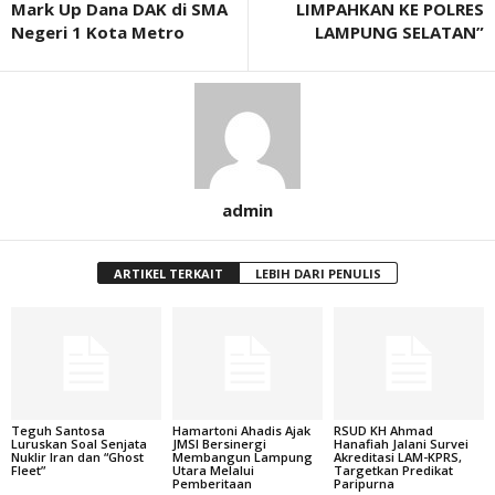
Mark Up Dana DAK di SMA
LIMPAHKAN KE POLRES
Negeri 1 Kota Metro
LAMPUNG SELATAN”
admin
ARTIKEL TERKAIT
LEBIH DARI PENULIS
Teguh Santosa
Hamartoni Ahadis Ajak
RSUD KH Ahmad
Luruskan Soal Senjata
JMSI Bersinergi
Hanafiah Jalani Survei
Nuklir Iran dan “Ghost
Membangun Lampung
Akreditasi LAM-KPRS,
Fleet”
Utara Melalui
Targetkan Predikat
Pemberitaan
Paripurna