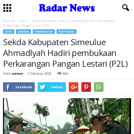
Beranda
Aceh
Sekda Kabupaten Simeulue Ahmadlyah Hadiri pembukaan
Perkarangan Pangan Lestari (P2L)
ACEH
DAERAH
PEMERINTAH
PERTANIAN
Sekda Kabupaten Simeulue
Ahmadlyah Hadiri pembukaan
Perkarangan Pangan Lestari (P2L)
Oleh
admin
-
7 Oktober 2020
806
Facebook
Twitter