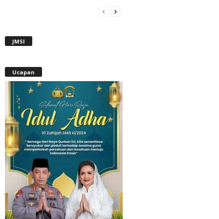
JMSI
Ucapan