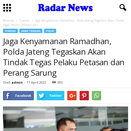
Beranda
Daerah
Jaga Kenyamanan Ramadhan, Polda Jateng Tegaskan Akan Tindak
Tegas Pelaku Petasan dan...
DAERAH
JAWA TENGAH
POLRI
Jaga Kenyamanan Ramadhan,
Polda Jateng Tegaskan Akan
Tindak Tegas Pelaku Petasan dan
Perang Sarung
Oleh
admin
-
17 April 2022
395
Facebook
Twitter