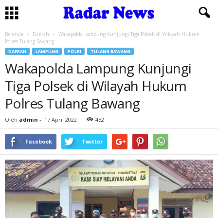
Beranda
Daerah
Wakapolda Lampung Kunjungi Tiga Polsek di Wilayah Hukum
Polres Tulang Bawang
DAERAH
LAMPUNG
POLRI
TULANG BAWANG
Wakapolda Lampung Kunjungi
Tiga Polsek di Wilayah Hukum
Polres Tulang Bawang
Oleh
admin
-
17 April 2022
452
Facebook
Twitter