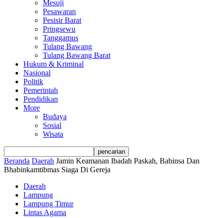
Mesuji
Pesawaran
Pesisir Barat
Pringsewu
Tanggamus
Tulang Bawang
Tulang Bawang Barat
Hukum & Kriminal
Nasional
Politik
Pemerintah
Pendidikan
More
Budaya
Sosial
Wisata
Beranda
Daerah
Jamin Keamanan Ibadah Paskah, Babinsa Dan
Bhabinkamtibmas Siaga Di Gereja
Daerah
Lampung
Lampung Timur
Lintas Agama