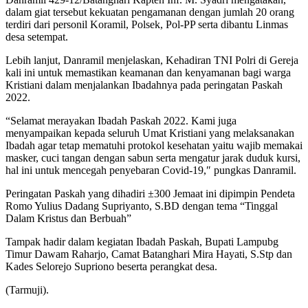
dalam giat tersebut kekuatan pengamanan dengan jumlah 20 orang
terdiri dari personil Koramil, Polsek, Pol-PP serta dibantu Linmas
desa setempat.
Lebih lanjut, Danramil menjelaskan, Kehadiran TNI Polri di Gereja
kali ini untuk memastikan keamanan dan kenyamanan bagi warga
Kristiani dalam menjalankan Ibadahnya pada peringatan Paskah
2022.
“Selamat merayakan Ibadah Paskah 2022. Kami juga
menyampaikan kepada seluruh Umat Kristiani yang melaksanakan
Ibadah agar tetap mematuhi protokol kesehatan yaitu wajib memakai
masker, cuci tangan dengan sabun serta mengatur jarak duduk kursi,
hal ini untuk mencegah penyebaran Covid-19,″ pungkas Danramil.
Peringatan Paskah yang dihadiri ±300 Jemaat ini dipimpin Pendeta
Romo Yulius Dadang Supriyanto, S.BD dengan tema “Tinggal
Dalam Kristus dan Berbuah”
Tampak hadir dalam kegiatan Ibadah Paskah, Bupati Lampubg
Timur Dawam Raharjo, Camat Batanghari Mira Hayati, S.Stp dan
Kades Selorejo Supriono beserta perangkat desa.
(Tarmuji).