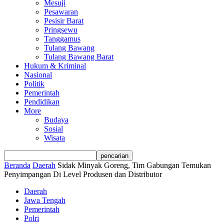
Mesuji
Pesawaran
Pesisir Barat
Pringsewu
Tanggamus
Tulang Bawang
Tulang Bawang Barat
Hukum & Kriminal
Nasional
Politik
Pemerintah
Pendidikan
More
Budaya
Sosial
Wisata
Beranda
Daerah
Sidak Minyak Goreng, Tim Gabungan Temukan
Penyimpangan Di Level Produsen dan Distributor
Daerah
Jawa Tengah
Pemerintah
Polri