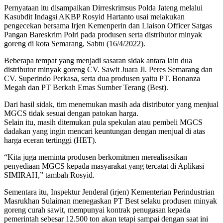
Pernyataan itu disampaikan Dirreskrimsus Polda Jateng melalui
Kasubdit Indagsi AKBP Rosyid Hartanto usai melakukan
pengecekan bersama Irjen Kemenperin dan Liaison Officer Satgas
Pangan Bareskrim Polri pada produsen serta distributor minyak
goreng di kota Semarang, Sabtu (16/4/2022).
Beberapa tempat yang menjadi sasaran sidak antara lain dua
distributor minyak goreng CV. Sawit Juara Jl. Peres Semarang dan
CV. Superindo Perkasa, serta dua produsen yaitu PT. Bonanza
Megah dan PT Berkah Emas Sumber Terang (Best).
Dari hasil sidak, tim menemukan masih ada distributor yang menjual
MGCS tidak sesuai dengan patokan harga.
Selain itu, masih ditemukan pula spekulan atau pembeli MGCS
dadakan yang ingin mencari keuntungan dengan menjual di atas
harga eceran tertinggi (HET).
“Kita juga meminta produsen berkomitmen merealisasikan
penyediaan MGCS kepada masyarakat yang tercatat di Aplikasi
SIMIRAH,” tambah Rosyid.
Sementara itu, Inspektur Jenderal (irjen) Kementerian Perindustrian
Masrukhan Sulaiman menegaskan PT Best selaku produsen minyak
goreng curah sawit, mempunyai kontrak penugasan kepada
pemerintah sebesar 12.500 ton akan tetapi sampai dengan saat ini