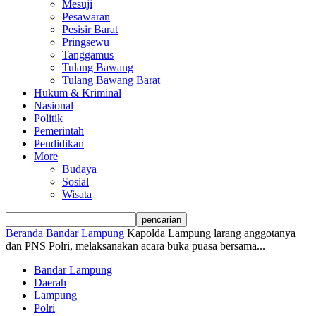
Mesuji
Pesawaran
Pesisir Barat
Pringsewu
Tanggamus
Tulang Bawang
Tulang Bawang Barat
Hukum & Kriminal
Nasional
Politik
Pemerintah
Pendidikan
More
Budaya
Sosial
Wisata
Beranda
Bandar Lampung
Kapolda Lampung larang anggotanya
dan PNS Polri, melaksanakan acara buka puasa bersama...
Bandar Lampung
Daerah
Lampung
Polri