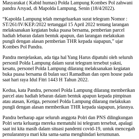
Masyarakat ( Kabid humas) Polda Lampung Kombes Pol zahwani
pandra Arsyad, di Mapolda Lampung, Senin (18/4/2022).
“Kapolda Lampung telah mengeluarkan surat telegram Nomor :
ST/261/IV/KEP./2022 tertanggal 15 April 2022 tentang larangan
melaksanakan kegiatan buka puasa bersama, pemberian parcel
hadiah lebaran dalam bentuk apapun, dan larangan melakukan
pungli dengan alasan pemberian THR kepada siapapun,” ujar
Kombes Pol Pandra.
Pandra menjelaskan, ada tiga hal Yang Harus dipatuhi oleh seluruh
personil Polda Lampung dalam surat telegram tersebut yakni,
kesatu, personel Polda Lampung dilarang melaksanakan kegiatan
buka puasa bersama di bulan suci Ramadhan dan open house pada
saat hari raya Idul Fitri 1443 H Tahun 2022.
Kedua, kata Pandra, personel Polda Lampung dilarang memberikan
parcel atau hadiah lebaran dalam bentuk apapun kepada pimpinan
atau atasan, Ketiga, personel Polda Lampung dilarang melakukan
pungli dengan alasan memberikan THR kepada siapapun, jelasnya.
Pandra berharap agar seluruh anggota Polri dan PNS dilingkungan
Polri serta keluarga mereka mematuhi isi telegram tersebut, apalagi
saat ini kita masih dalam situasi pandemi covid-19, untuk mencegah
penularannya mari kita sama-sama menghindari kerumunan.