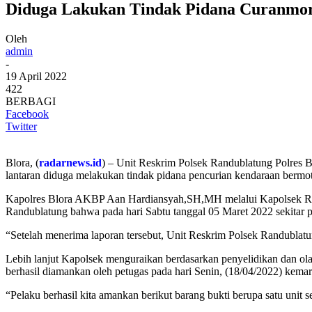
Diduga Lakukan Tindak Pidana Curanmor,
Oleh
admin
-
19 April 2022
422
BERBAGI
Facebook
Twitter
Blora, (
radarnews.id
) – Unit Reskrim Polsek Randublatung Polres B
lantaran diduga melakukan tindak pidana pencurian kendaraan bermot
Kapolres Blora AKBP Aan Hardiansyah,SH,MH melalui Kapolsek Ran
Randublatung bahwa pada hari Sabtu tanggal 05 Maret 2022 sekitar pu
“Setelah menerima laporan tersebut, Unit Reskrim Polsek Randublat
Lebih lanjut Kapolsek menguraikan berdasarkan penyelidikan dan ol
berhasil diamankan oleh petugas pada hari Senin, (18/04/2022) kema
“Pelaku berhasil kita amankan berikut barang bukti berupa satu unit