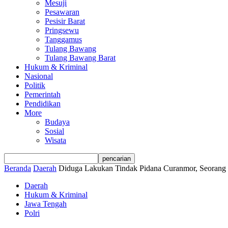
Mesuji
Pesawaran
Pesisir Barat
Pringsewu
Tanggamus
Tulang Bawang
Tulang Bawang Barat
Hukum & Kriminal
Nasional
Politik
Pemerintah
Pendidikan
More
Budaya
Sosial
Wisata
Beranda
Daerah
Diduga Lakukan Tindak Pidana Curanmor, Seorang 
Daerah
Hukum & Kriminal
Jawa Tengah
Polri