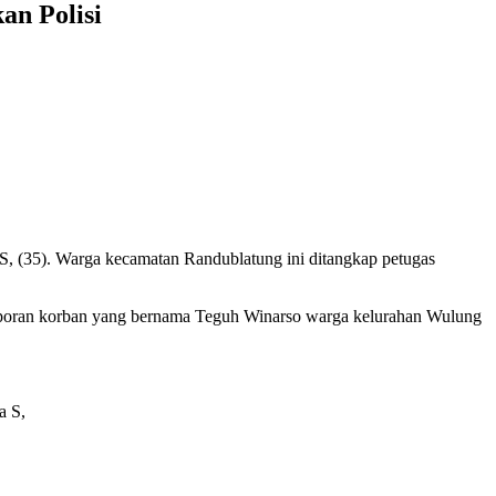
an Polisi
 S, (35). Warga kecamatan Randublatung ini ditangkap petugas
poran korban yang bernama Teguh Winarso warga kelurahan Wulung
a S,