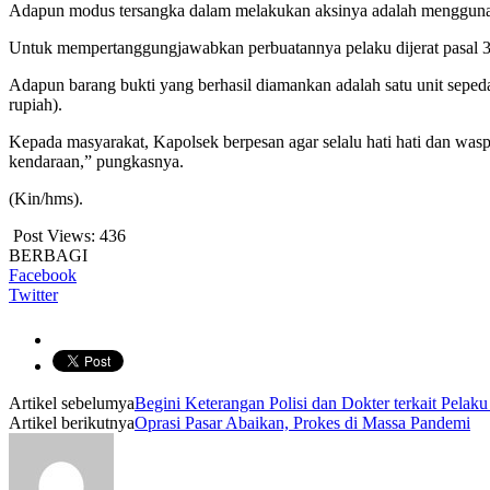
Adapun modus tersangka dalam melakukan aksinya adalah menggunaka
Untuk mempertanggungjawabkan perbuatannya pelaku dijerat pasal 
Adapun barang bukti yang berhasil diamankan adalah satu unit seped
rupiah).
Kepada masyarakat, Kapolsek berpesan agar selalu hati hati dan was
kendaraan,” pungkasnya.
(Kin/hms).
Post Views:
436
BERBAGI
Facebook
Twitter
Artikel sebelumya
Begini Keterangan Polisi dan Dokter terkait Pel
Artikel berikutnya
Oprasi Pasar Abaikan, Prokes di Massa Pandemi