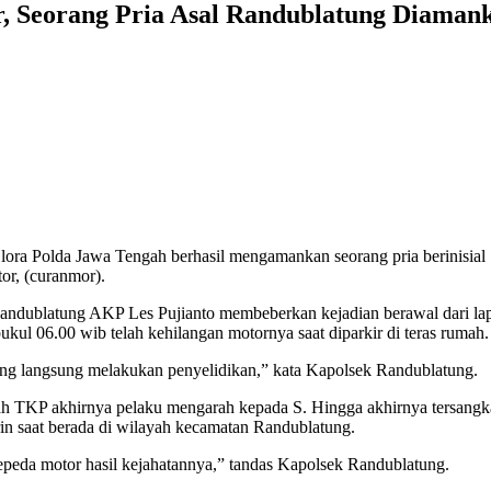
 Seorang Pria Asal Randublatung Diamank
lora Polda Jawa Tengah berhasil mengamankan seorang pria berinisial
or, (curanmor).
dublatung AKP Les Pujianto membeberkan kejadian berawal dari la
kul 06.00 wib telah kehilangan motornya saat diparkir di teras rumah.
ung langsung melakukan penyelidikan,” kata Kapolsek Randublatung.
ah TKP akhirnya pelaku mengarah kepada S. Hingga akhirnya tersangk
rin saat berada di wilayah kecamatan Randublatung.
 sepeda motor hasil kejahatannya,” tandas Kapolsek Randublatung.