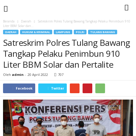
Beranda
Daerah
Satreskrim Polres Tulang Bawang Tangkap Pelaku Penimbun 910
Liter BBM Solar dan...
DAERAH
HUKUM & KRIMINAL
LAMPUNG
POLRI
TULANG BAWANG
Satreskrim Polres Tulang Bawang
Tangkap Pelaku Penimbun 910
Liter BBM Solar dan Pertalite
Oleh
admin
-
20 April 2022
707
Facebook
Twitter