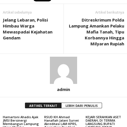
Artikel sebelumya
Artikel berikutnya
Jelang Lebaran, Polisi
Ditreskrimum Polda
Himbau Warga
Lampung Amankan Pelaku
Mewaspadai Kejahatan
Mafia Tanah, Tipu
Gendam
Korbannya Hingga
Milyaran Rupiah
admin
ARTIKEL TERKAIT
LEBIH DARI PENULIS
Hamartoni Ahadis Ajak
RSUD KH Ahmad
KEJARI SERAHKAN ASET
JMSI Bersinergi
Hanafiah Jalani Survei
DAERAH, DI TERIMA
Membangun Lampung
Akreditasi LAM-KPRS,
LANGSUNG BUPATI