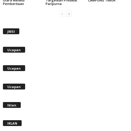
Utara Melalui
Targetkan Predikat
LAMPUNG TIMUR
Pemberitaan
Paripurna
JMSI
Ucapan
Ucapan
Ucapan
Iklan
IKLAN