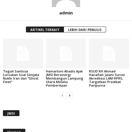
admin
ARTIKEL TERKAIT
LEBIH DARI PENULIS
Teguh Santosa
Hamartoni Ahadis Ajak
RSUD KH Ahmad
Luruskan Soal Senjata
JMSI Bersinergi
Hanafiah Jalani Survei
Nuklir Iran dan “Ghost
Membangun Lampung
Akreditasi LAM-KPRS,
Fleet”
Utara Melalui
Targetkan Predikat
Pemberitaan
Paripurna
JMSI
Ucapan