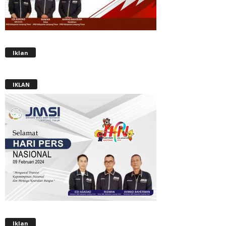
Iklan
IKLAN
Iklan