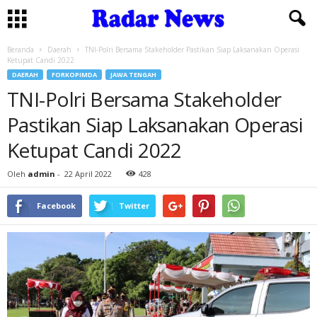
Beranda
Daerah
TNI-Polri Bersama Stakeholder Pastikan Siap Laksanakan Operasi
Ketupat Candi 2022
DAERAH
FORKOPIMDA
JAWA TENGAH
TNI-Polri Bersama Stakeholder
Pastikan Siap Laksanakan Operasi
Ketupat Candi 2022
Oleh
admin
-
22 April 2022
428
Facebook
Twitter