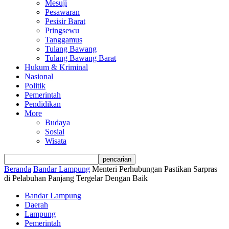
Mesuji
Pesawaran
Pesisir Barat
Pringsewu
Tanggamus
Tulang Bawang
Tulang Bawang Barat
Hukum & Kriminal
Nasional
Politik
Pemerintah
Pendidikan
More
Budaya
Sosial
Wisata
Beranda
Bandar Lampung
Menteri Perhubungan Pastikan Sarpras
di Pelabuhan Panjang Tergelar Dengan Baik
Bandar Lampung
Daerah
Lampung
Pemerintah