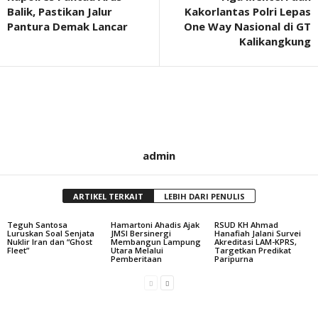
Balik, Pastikan Jalur
Kakorlantas Polri Lepas
Pantura Demak Lancar
One Way Nasional di GT
Kalikangkung
admin
ARTIKEL TERKAIT
LEBIH DARI PENULIS
Teguh Santosa
Hamartoni Ahadis Ajak
RSUD KH Ahmad
Luruskan Soal Senjata
JMSI Bersinergi
Hanafiah Jalani Survei
Nuklir Iran dan “Ghost
Membangun Lampung
Akreditasi LAM-KPRS,
Fleet”
Utara Melalui
Targetkan Predikat
Pemberitaan
Paripurna