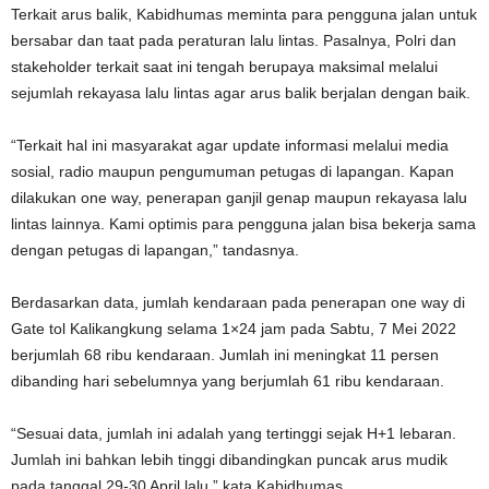
Terkait arus balik, Kabidhumas meminta para pengguna jalan untuk
bersabar dan taat pada peraturan lalu lintas. Pasalnya, Polri dan
stakeholder terkait saat ini tengah berupaya maksimal melalui
sejumlah rekayasa lalu lintas agar arus balik berjalan dengan baik.
“Terkait hal ini masyarakat agar update informasi melalui media
sosial, radio maupun pengumuman petugas di lapangan. Kapan
dilakukan one way, penerapan ganjil genap maupun rekayasa lalu
lintas lainnya. Kami optimis para pengguna jalan bisa bekerja sama
dengan petugas di lapangan,” tandasnya.
Berdasarkan data, jumlah kendaraan pada penerapan one way di
Gate tol Kalikangkung selama 1×24 jam pada Sabtu, 7 Mei 2022
berjumlah 68 ribu kendaraan. Jumlah ini meningkat 11 persen
dibanding hari sebelumnya yang berjumlah 61 ribu kendaraan.
“Sesuai data, jumlah ini adalah yang tertinggi sejak H+1 lebaran.
Jumlah ini bahkan lebih tinggi dibandingkan puncak arus mudik
pada tanggal 29-30 April lalu,” kata Kabidhumas.