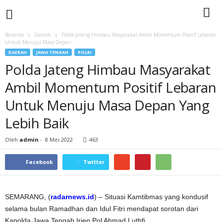
Beranda
Daerah
Polda Jateng Himbau Masyarakat Ambil Momentum Positif Lebaran
Untuk Menuju Masa Depan...
DAERAH
JAWA TENGAH
POLRI
Polda Jateng Himbau Masyarakat
Ambil Momentum Positif Lebaran
Untuk Menuju Masa Depan Yang
Lebih Baik
Oleh
admin
-
8 Mei 2022
463
Facebook
Twitter
SEMARANG, (
radarnews.id
) – Situasi Kamtibmas yang kondusif
selama bulan Ramadhan dan Idul Fitri mendapat sorotan dari
Kapolda Jawa Tengah Irjen Pol Ahmad Luthfi.