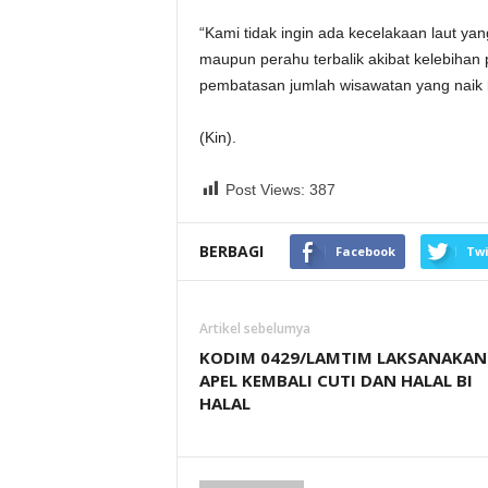
“Kami tidak ingin ada kecelakaan laut ya
maupun perahu terbalik akibat kelebiha
pembatasan jumlah wisawatan yang naik
(Kin).
Post Views:
387
BERBAGI
Facebook
Twi
Artikel sebelumya
KODIM 0429/LAMTIM LAKSANAKAN
APEL KEMBALI CUTI DAN HALAL BI
HALAL