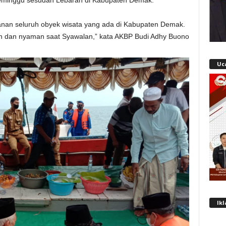
 seminggu sesudah Lebaran di Kabupaten Demak.
nan seluruh obyek wisata yang ada di Kabupaten Demak.
 dan nyaman saat Syawalan,” kata AKBP Budi Adhy Buono
Uc
Ik