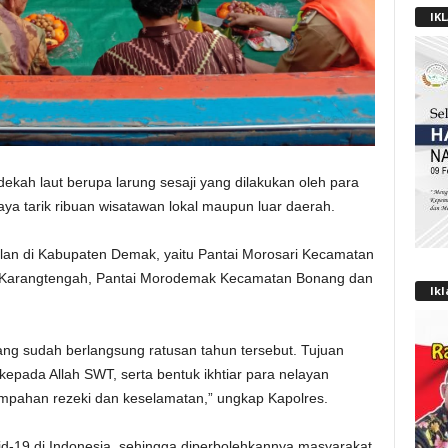
IK
ekah laut berupa larung sesaji yang dilakukan oleh para
aya tarik ribuan wisatawan lokal maupun luar daerah.
n di Kabupaten Demak, yaitu Pantai Morosari Kecamatan
 Karangtengah, Pantai Morodemak Kecamatan Bonang dan
Ik
ang sudah berlangsung ratusan tahun tersebut. Tujuan
epada Allah SWT, serta bentuk ikhtiar para nelayan
pahan rezeki dan keselamatan,” ungkap Kapolres.
d-19 di Indonesia, sehingga diperbolehkannya masyarakat