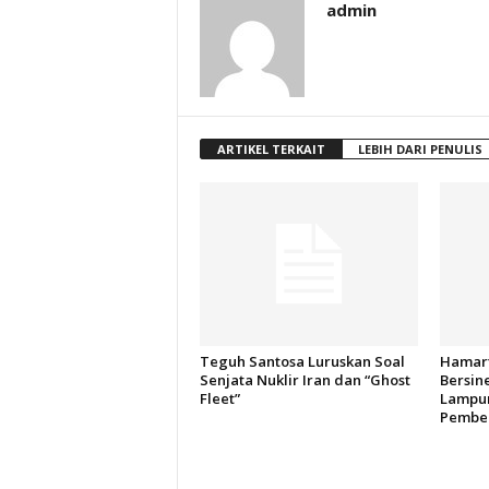
admin
ARTIKEL TERKAIT
LEBIH DARI PENULIS
Teguh Santosa Luruskan Soal
Hamart
Senjata Nuklir Iran dan “Ghost
Bersin
Fleet”
Lampun
Pember