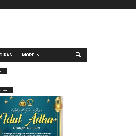
DIKAN
MORE
SI
apan