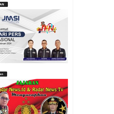
LAN
lan