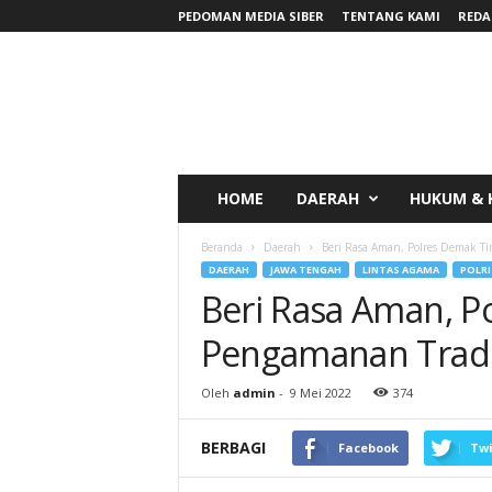
PEDOMAN MEDIA SIBER
TENTANG KAMI
REDA
RadarNews
HOME
DAERAH
HUKUM & 
Beranda
Daerah
Beri Rasa Aman, Polres Demak T
DAERAH
JAWA TENGAH
LINTAS AGAMA
POLRI
Beri Rasa Aman, P
Pengamanan Tradi
Oleh
admin
-
9 Mei 2022
374
BERBAGI
Facebook
Twi