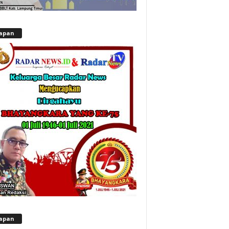
apan
apan