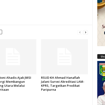
Uc
oni Ahadis Ajak JMSI
RSUD KH Ahmad Hanafiah
ergi Membangun
Jalani Survei Akreditasi LAM-
g Utara Melalui
KPRS, Targetkan Predikat
itaan
Paripurna