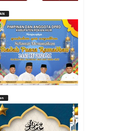
LAN
lan