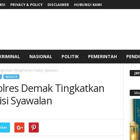
KSI
PRIVACY & POLICY
DISCLAIMER
HUBUNGI KAMI
KRIMINAL
NASIONAL
POLITIK
PEMERINTAH
PENDI
ingkatkan Pengamanan Tradisi Syawalan
JM
WISATA
olres Demak Tingkatkan
Uc
si Syawalan
tter