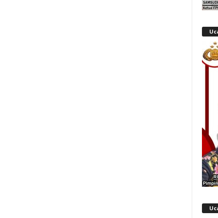
Uc
Uc