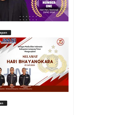
apan
lan