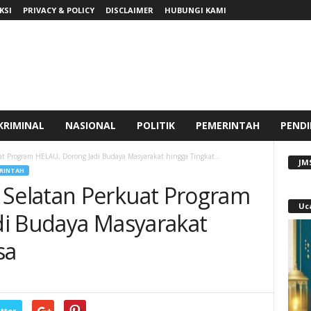
KSI
PRIVACY & POLICY
DISCLAIMER
HUBUNGI KAMI
KRIMINAL
NASIONAL
POLITIK
PEMERINTAH
PENDI
 Program HELAU, Dorong Jadi Budaya Masyarakat hingga Tingkat...
JM
RINTAH
elatan Perkuat Program
Uc
di Budaya Masyarakat
sa
tter