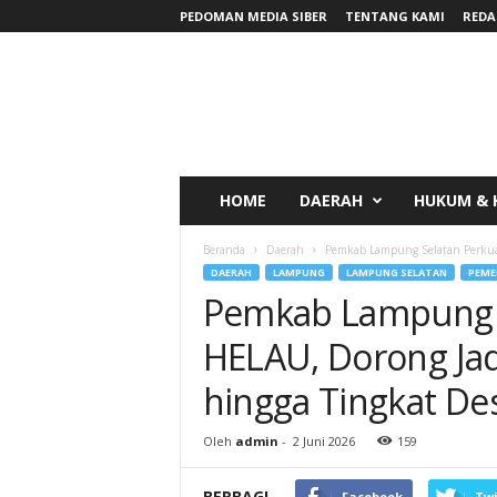
PEDOMAN MEDIA SIBER
TENTANG KAMI
REDA
RadarNews
HOME
DAERAH
HUKUM & 
Beranda
Daerah
Pemkab Lampung Selatan Perkuat
DAERAH
LAMPUNG
LAMPUNG SELATAN
PEME
Pemkab Lampung S
HELAU, Dorong Ja
hingga Tingkat De
Oleh
admin
-
2 Juni 2026
159
BERBAGI
Facebook
Twi