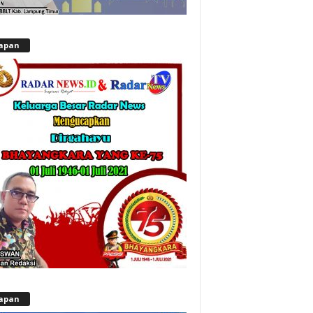
apan
apan