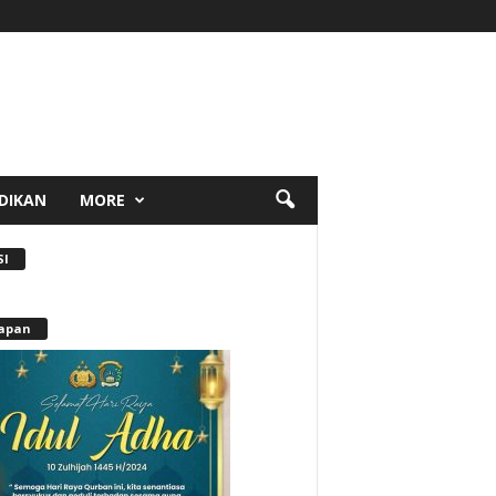
DIKAN
MORE
SI
apan