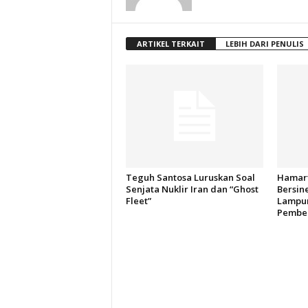
ARTIKEL TERKAIT
LEBIH DARI PENULIS
Teguh Santosa Luruskan Soal
Hamart
Senjata Nuklir Iran dan “Ghost
Bersin
Fleet”
Lampun
Pember