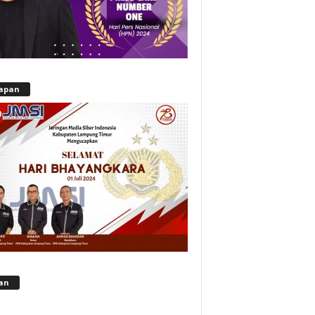
apan
lan