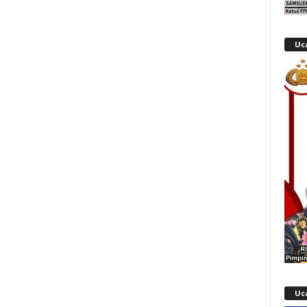
Uc
Uc