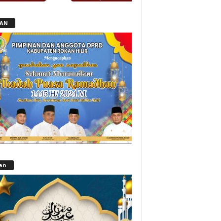
LAN
lan