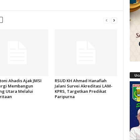
Uc
oni Ahadis Ajak JMSI
RSUD KH Ahmad Hanafiah
ergi Membangun
Jalani Survei Akreditasi LAM-
g Utara Melalui
KPRS, Targetkan Predikat
itaan
Paripurna