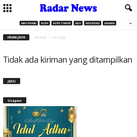
ABU DHABI
ACEH
ACEH TIMUR
ADV
ADVOKAD
AGAMA
IRIAN JAYA
Beranda
Irian Jaya
Tidak ada kiriman yang ditampilkan
JMSI
Ucapan