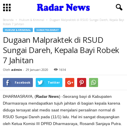
Beranda
Hukum & Kriminal
Dugaan Malpraktek di RSUD Sungai Dareh, Kepala Bayi
Robek 7 Jahitan
HUKUM & KRIMINAL
SUMATRA BARAT
Dugaan Malpraktek di RSUD
Sungai Dareh, Kepala Bayi Robek
7 Jahitan
Oleh
admin
-
29 Januari 2020
1614
Facebook
Twitter
DHARMASRAYA, (
Radar News
) -Seorang bayi di Kabupaten
Dharmasraya mendapatkan tujuh jahitan di bagian kepala karena
diduga tersayat alat medis saat menjalani persalinan normal di
RSUD Sungai Dareh pada (11/1) lalu. Hal ini sangat disayangkan
oleh Ketua Komisi III DPRD Dharmasraya, Rosandi Sanjaya Putra.