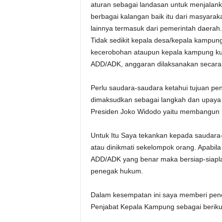
aturan sebagai landasan untuk menjalanka
berbagai kalangan baik itu dari masyaraka
lainnya termasuk dari pemerintah daerah.
Tidak sedikit kepala desa/kepala kampun
kecerobohan ataupun kepala kampung k
ADD/ADK, anggaran dilaksanakan secara 
Perlu saudara-saudara ketahui tujuan p
dimaksudkan sebagai langkah dan upaya
Presiden Joko Widodo yaitu membangun In
Untuk Itu Saya tekankan kepada saudar
atau dinikmati sekelompok orang. Apabi
ADD/ADK yang benar maka bersiap-siapl
penegak hukum.
Dalam kesempatan ini saya memberi pen
Penjabat Kepala Kampung sebagai beriku