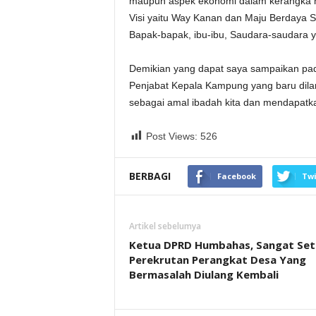
maupun aspek ekonomi dalam kerangka
Visi yaitu Way Kanan dan Maju Berdaya S
Bapak-bapak, ibu-ibu, Saudara-saudara y
Demikian yang dapat saya sampaikan pa
Penjabat Kepala Kampung yang baru dilant
sebagai amal ibadah kita dan mendapatkan
Post Views:
526
BERBAGI
Facebook
Twi
Artikel sebelumya
Ketua DPRD Humbahas, Sangat Set
Perekrutan Perangkat Desa Yang
Bermasalah Diulang Kembali