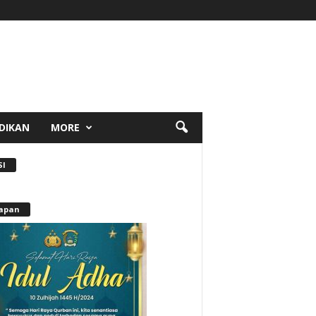
DIKAN
MORE
SI
apan