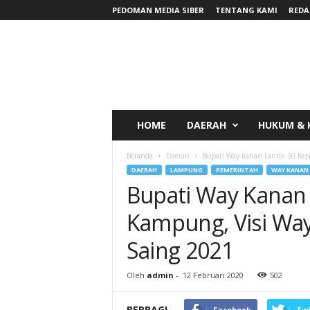
PEDOMAN MEDIA SIBER
TENTANG KAMI
REDA
RadarNews
HOME
DAERAH
HUKUM & 
Beranda
Daerah
Bupati Way Kanan Lantik 30 Kep
DAERAH
LAMPUNG
PEMERINTAH
WAY KANAN
Bupati Way Kanan 
Kampung, Visi Wa
Saing 2021
Oleh
admin
-
12 Februari 2020
502
BERBAGI
Facebook
Twi