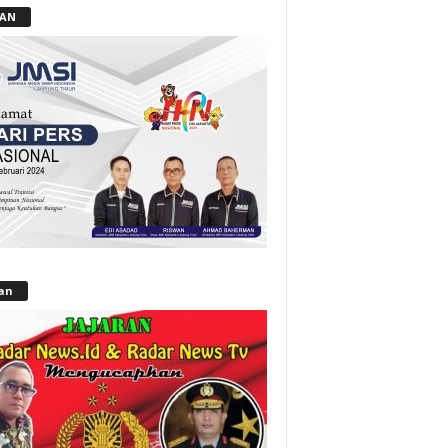
LAN
lan