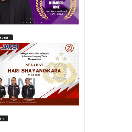
apan
lan