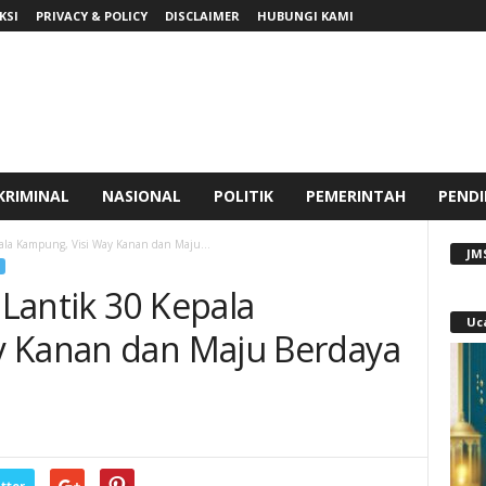
KSI
PRIVACY & POLICY
DISCLAIMER
HUBUNGI KAMI
KRIMINAL
NASIONAL
POLITIK
PEMERINTAH
PENDI
ala Kampung, Visi Way Kanan dan Maju...
JM
Lantik 30 Kepala
Uc
y Kanan dan Maju Berdaya
tter