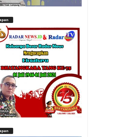
apan
apan