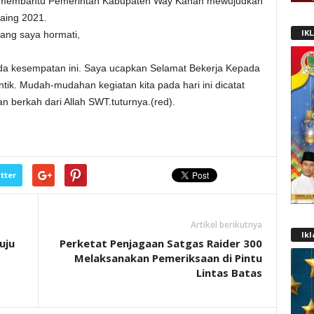
 membantu Pemerintah Kabupaten Way Kanan mewujudkan
aing 2021.
IK
ang saya hormati,
da kesempatan ini. Saya ucapkan Selamat Bekerja Kepada
ik. Mudah-mudahan kegiatan kita pada hari ini dicatat
 berkah dari Allah SWT.tuturnya.(red).
tter
Artikel berikutnya
Ik
uju
Perketat Penjagaan Satgas Raider 300
Melaksanakan Pemeriksaan di Pintu
Lintas Batas