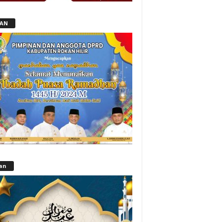
LAN
lan