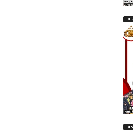
Uc
Uc