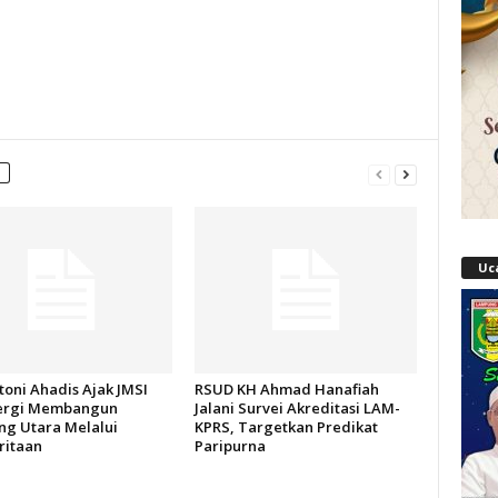
Uc
oni Ahadis Ajak JMSI
RSUD KH Ahmad Hanafiah
ergi Membangun
Jalani Survei Akreditasi LAM-
g Utara Melalui
KPRS, Targetkan Predikat
itaan
Paripurna