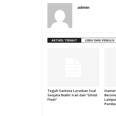
admin
ARTIKEL TERKAIT
LEBIH DARI PENULIS
Teguh Santosa Luruskan Soal
Hamart
Senjata Nuklir Iran dan “Ghost
Bersin
Fleet”
Lampun
Pember