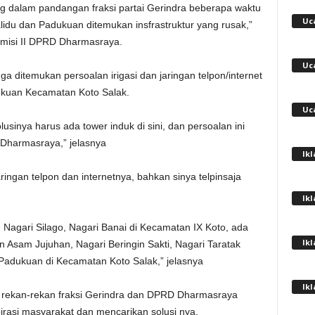
ng dalam pandangan fraksi partai Gerindra beberapa waktu
Uc
alidu dan Padukuan ditemukan insfrastruktur yang rusak,”
omisi II DPRD Dharmasraya.
Uc
uga ditemukan persoalan irigasi dan jaringan telpon/internet
kuan Kecamatan Koto Salak.
Uc
lusinya harus ada tower induk di sini, dan persoalan ini
 Dharmasraya,” jelasnya
Ik
ringan telpon dan internetnya, bahkan sinya telpinsaja
Ik
 Nagari Silago, Nagari Banai di Kecamatan IX Koto, ada
Ik
 Asam Jujuhan, Nagari Beringin Sakti, Nagari Taratak
Padukuan di Kecamatan Koto Salak,” jelasnya
Ik
a rekan-rekan fraksi Gerindra dan DPRD Dharmasraya
asi masyarakat dan mencarikan solusi nya.