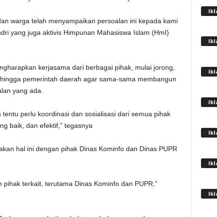
Ik
 dan warga telah menyampaikan persoalan ini kepada kami
andri yang juga aktivis Himpunan Mahasiswa Islam (HmI)
Ik
ngharapkan kerjasama dari berbagai pihak, mulai jorong,
Ik
a hingga pemerintah daerah agar sama-sama membangun
lan yang ada.
Ik
entu perlu koordinasi dan sosialisasi dari semua pihak
 baik, dan efektif,” tegasnya
Ik
an hal ini dengan pihak Dinas Kominfo dan Dinas PUPR
Ik
an pihak terkait, terutama Dinas Kominfo dan PUPR,”
Ik