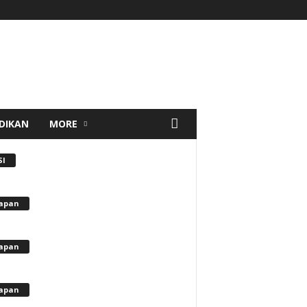
DIKAN
MORE
SI
apan
apan
apan