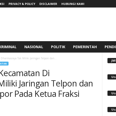
KSI
PRIVACY & POLICY
DISCLAIMER
HUBUNGI KAMI
KRIMINAL
NASIONAL
POLITIK
PEMERINTAH
PENDI
Dharmasraya Tak Miliki Jaringan Telpon dan...
JM
LATAN
 Kecamatan Di
Uc
iliki Jaringan Telpon dan
por Pada Ketua Fraksi
Uc
Uc