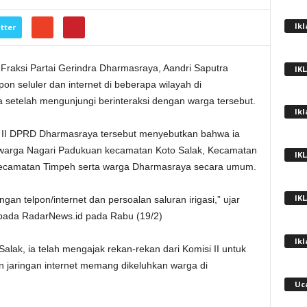
Ik
tter
Fraksi Partai Gerindra Dharmasraya, Aandri Saputra
IK
n seluler dan internet di beberapa wilayah di
ga setelah mengunjungi berinteraksi dengan warga tersebut.
Ik
i II DPRD Dharmasraya tersebut menyebutkan bahwa ia
i warga Nagari Padukuan kecamatan Koto Salak, Kecamatan
IK
Kecamatan Timpeh serta warga Dharmasraya secara umum.
IK
gan telpon/internet dan persoalan saluran irigasi,” ujar
epada RadarNews.id pada Rabu (19/2)
Ik
alak, ia telah mengajak rekan-rekan dari Komisi II untuk
an jaringan internet memang dikeluhkan warga di
Uc