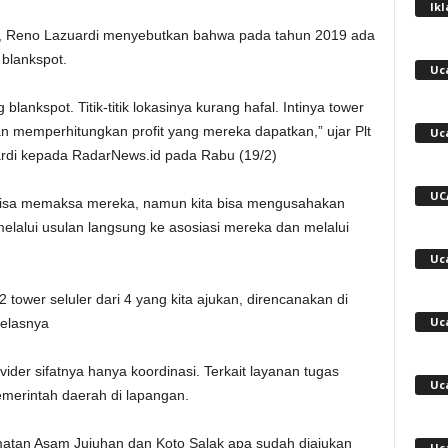
Ik
a, Reno Lazuardi menyebutkan bahwa pada tahun 2019 ada
 blankspot.
Uc
lankspot. Titik-titik lokasinya kurang hafal. Intinya tower
n memperhitungkan profit yang mereka dapatkan,” ujar Plt
Uc
rdi kepada RadarNews.id pada Rabu (19/2)
UC
bisa memaksa mereka, namun kita bisa mengusahakan
lalui usulan langsung ke asosiasi mereka dan melalui
Uc
tower seluler dari 4 yang kita ajukan, direncanakan di
Uc
elasnya
ider sifatnya hanya koordinasi. Terkait layanan tugas
Uc
erintah daerah di lapangan.
matan Asam Jujuhan dan Koto Salak apa sudah diajukan
Uc