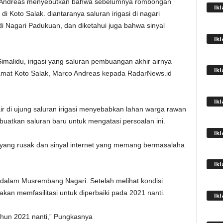
o Andreas menyebutkan bahwa sebelumnya rombongan
Ik
di Koto Salak. diantaranya saluran irigasi di nagari
di Nagari Padukuan, dan diketahui juga bahwa sinyal
Ik
 Simalidu, irigasi yang saluran pembuangan akhir airnya
Ik
amat Koto Salak, Marco Andreas kepada RadarNews.id
Ik
di ujung saluran irigasi menyebabkan lahan warga rawan
ibuatkan saluran baru untuk mengatasi persoalan ini.
Ik
n yang rusak dan sinyal internet yang memang bermasalaha
Ik
s dalam Musrembang Nagari. Setelah melihat kondisi
 akan memfasilitasi untuk diperbaiki pada 2021 nanti.
Ik
tahun 2021 nanti,” Pungkasnya