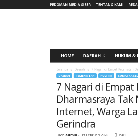
PEDOMAN MEDIA SIBER
TENTANG KAMI
REDA
RadarNews
HOME
DAERAH
HUKUM & 
Beranda
Daerah
7 Nagari di Empat Kecamatan Di 
DAERAH
PEMERINTAH
POLITIK
SUMATRA SE
7 Nagari di Empat
Dharmasraya Tak M
Internet, Warga La
Gerindra
Oleh
admin
-
19 Februari 2020
1981