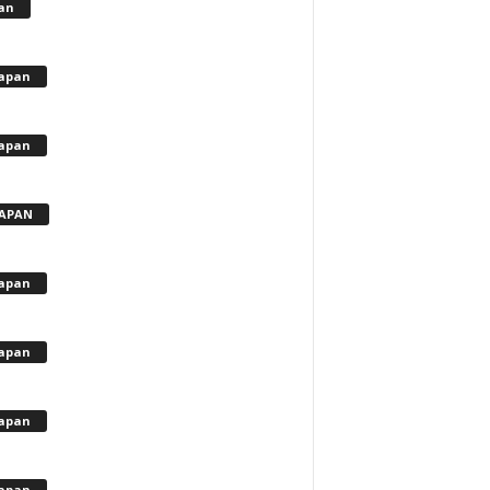
lan
apan
apan
APAN
apan
apan
apan
apan