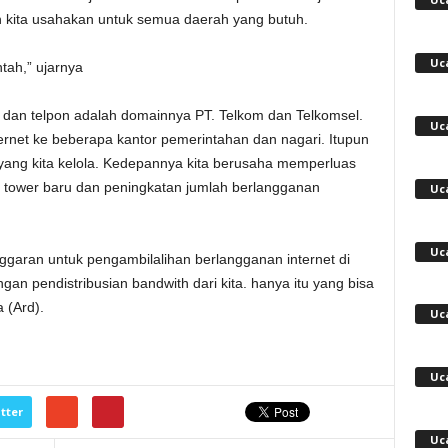
n kita usahakan untuk semua daerah yang butuh.
Uc
ntah,” ujarnya
 dan telpon adalah domainnya PT. Telkom dan Telkomsel.
Uc
ernet ke beberapa kantor pemerintahan dan nagari. Itupun
yang kita kelola. Kedepannya kita berusaha memperluas
 tower baru dan peningkatan jumlah berlangganan
Uc
Uc
nggaran untuk pengambilalihan berlangganan internet di
 pendistribusian bandwith dari kita. hanya itu yang bisa
 (Ard).
Uc
Uc
tter
Uc