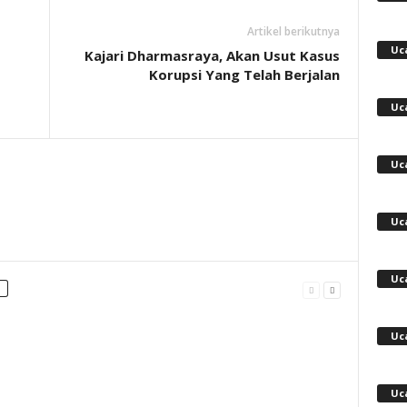
Artikel berikutnya
Uc
Kajari Dharmasraya, Akan Usut Kasus
Korupsi Yang Telah Berjalan
Uc
Uc
Uc
Uc
Uc
Uc