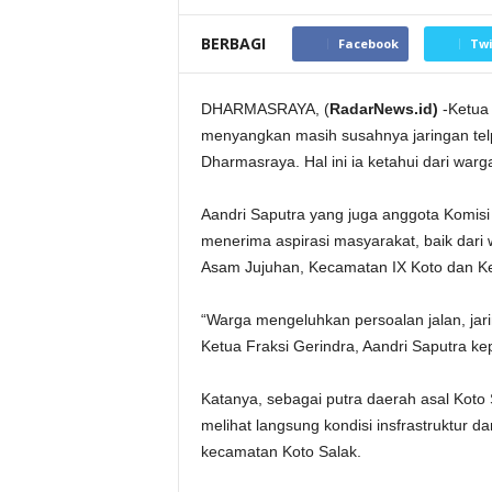
BERBAGI
Facebook
Twi
DHARMASRAYA, (
RadarNews.id)
-Ketua 
menyangkan masih susahnya jaringan telpo
Dharmasraya. Hal ini ia ketahui dari war
Aandri Saputra yang juga anggota Komis
menerima aspirasi masyarakat, baik dar
Asam Jujuhan, Kecamatan IX Koto dan 
“Warga mengeluhkan persoalan jalan, jarin
Ketua Fraksi Gerindra, Aandri Saputra k
Katanya, sebagai putra daerah asal Koto S
melihat langsung kondisi insfrastruktur d
kecamatan Koto Salak.