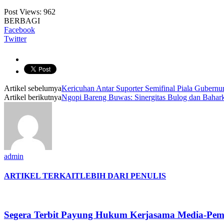
Post Views:
962
BERBAGI
Facebook
Twitter
Artikel sebelumya
Kericuhan Antar Suporter Semifinal Piala Gubernu
Artikel berikutnya
Ngopi Bareng Buwas: Sinergitas Bulog dan Bahar
admin
ARTIKEL TERKAIT
LEBIH DARI PENULIS
Segera Terbit Payung Hukum Kerjasama Media-Pe