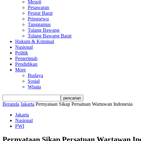
Mesuji
Pesawaran
Pesisir Barat
Pringsewu
Tanggamus
Tulang Bawang
Tulang Bawang Barat
Hukum & Kriminal
Nasional
Politik
Pemerintah
Pendidikan
More
Budaya
Sosial
Wisata
Beranda
Jakarta
Pernyataan Sikap Persatuan Wartawan Indonesia
Jakarta
Nasional
PWI
Pernyataan Sikap Persatuan Wartawan In