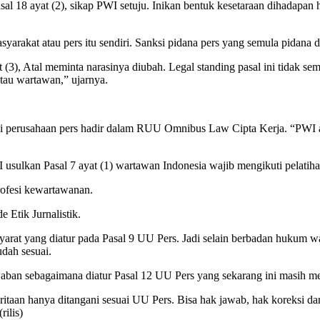
sal 18 ayat (2), sikap PWI setuju. Inikan bentuk kesetaraan dihadapan
yarakat atau pers itu sendiri. Sanksi pidana pers yang semula pidana 
 (3), Atal meminta narasinya diubah. Legal standing pasal ini tidak s
tau wartawan,” ujarnya.
i perusahaan pers hadir dalam RUU Omnibus Law Cipta Kerja. “PWI a
I usulkan Pasal 7 ayat (1) wartawan Indonesia wajib mengikuti pelatih
rofesi kewartawanan.
 Etik Jurnalistik.
yarat yang diatur pada Pasal 9 UU Pers. Jadi selain berbadan hukum wa
udah sesuai.
waban sebagaimana diatur Pasal 12 UU Pers yang sekarang ini masih m
eritaan hanya ditangani sesuai UU Pers. Bisa hak jawab, hak koreksi da
rilis)