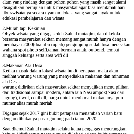
alam yang rindang dengan pohon pohon yang masih sangat alami
disuguhkan bertujuan untuk masyarakat agar bisa menikmati hari
libur/wisatanya secara nyaman ,lokasi yang sangat layak untuk
edukasi pembelajaran dan wisata
2.Murah tapi Kekinian
Obyek wisata yang digagas oleh Zainal mutaqim, dan dikelola
bersama masyarakat sekitar, memang sangat murah,hanya dengan
membayar 2000(dua ribu rupiah) pengunjung sudah bisa merasakan
wahana spot photo selfi,taman bermain anak, outbond, tempat
singgah keluarga serta area wifi dll
3.Makanan Ala Desa
Ketika masuk dalam lokasi wisata bukit pertapaan maka akan
melihat warung warung yang menyediakan makanan dan minuman
ala Desa.
warung didirikan oleh masyarakat sekitar menyajikan menu pilihan
dari tradisional sampai modern, antara lain Nasi ampok(Nasi dari
jagung), tiwul, cenil dll, harga untuk menikmati makananya pun
mumer alias murah meriah
Digagas sejak 2017 gini bukit pertapaan menambah varian baru
dengan dibukanya pasar gunung pada tahun 2020
Saat ditemui Zainal mutaqim selaku ketua pengagas menerangkan