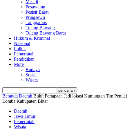
Mesuji
Pesawaran
Pesisir Barat
Pringsewu
Tanggamus
Tulang Bawang
Tulang Bawang Barat
Hukum & Kriminal
Nasional
Politik
Pemerintah
Pendidikan
More
Budaya
Sosial
Wisata
Beranda
Daerah
Bukit Pertapaan Jadi lokasi Kunjungan Tim Penilai
Lomba Kabupaten Blitar
Daerah
Jawa Timur
Pemerintah
Wisata