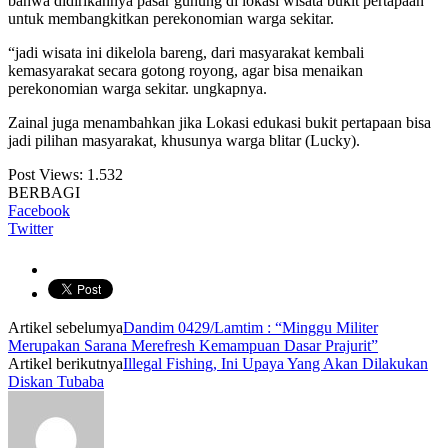
bahwa didirikannya pasar gunung di lokasi wisata bukit pertapaan
untuk membangkitkan perekonomian warga sekitar.
“jadi wisata ini dikelola bareng, dari masyarakat kembali
kemasyarakat secara gotong royong, agar bisa menaikan
perekonomian warga sekitar. ungkapnya.
Zainal juga menambahkan jika Lokasi edukasi bukit pertapaan bisa
jadi pilihan masyarakat, khusunya warga blitar (Lucky).
Post Views:
1.532
BERBAGI
Facebook
Twitter
Artikel sebelumya
Dandim 0429/Lamtim : “Minggu Militer
Merupakan Sarana Merefresh Kemampuan Dasar Prajurit”
Artikel berikutnya
Illegal Fishing, Ini Upaya Yang Akan Dilakukan
Diskan Tubaba