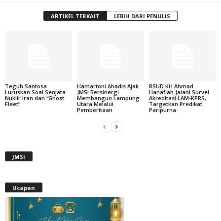
ARTIKEL TERKAIT
LEBIH DARI PENULIS
Teguh Santosa
Hamartoni Ahadis Ajak
RSUD KH Ahmad
Luruskan Soal Senjata
JMSI Bersinergi
Hanafiah Jalani Survei
Nuklir Iran dan “Ghost
Membangun Lampung
Akreditasi LAM-KPRS,
Fleet”
Utara Melalui
Targetkan Predikat
Pemberitaan
Paripurna
JMSI
Ucapan