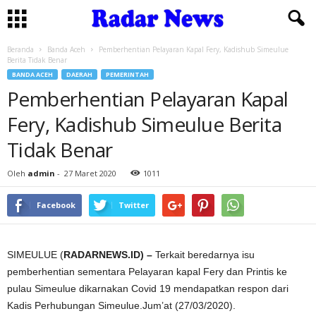
Beranda
Banda Aceh
Pemberhentian Pelayaran Kapal Fery, Kadishub Simeulue
Berita Tidak Benar
BANDA ACEH
DAERAH
PEMERINTAH
Pemberhentian Pelayaran Kapal
Fery, Kadishub Simeulue Berita
Tidak Benar
Oleh
admin
-
27 Maret 2020
1011
Facebook
Twitter
SIMEULUE (
RADARNEWS.ID) –
Terkait beredarnya isu
pemberhentian sementara Pelayaran kapal Fery dan Printis ke
pulau Simeulue dikarnakan Covid 19 mendapatkan respon dari
Kadis Perhubungan Simeulue.Jum’at (27/03/2020).