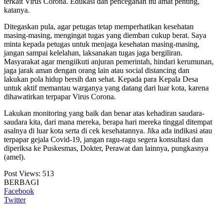
terkait Virus Corona. Edukasi dan pencegahan itu amat penting,
katanya.
Ditegaskan pula, agar petugas tetap memperhatikan kesehatan
masing-masing, mengingat tugas yang diemban cukup berat. Saya
minta kepada petugas untuk menjaga kesehatan masing-masing,
jangan sampai kelelahan, laksanakan tugas jaga bergiliran.
Masyarakat agar mengiikuti anjuran pemerintah, hindari kerumunan,
jaga jarak aman dengan orang lain atau social distancing dan
lakukan pola hidup bersih dan sehat. Kepada para Kepala Desa
untuk aktif memantau warganya yang datang dari luar kota, karena
dihawatirkan terpapar Virus Corona.
Lakukan monitoring yang baik dan benar atas kehadiran saudara-
saudara kita, dari mana mereka, berapa hari mereka tinggal ditempat
asalnya di luar kota serta di cek kesehatannya. Jika ada indikasi atau
terpapar gejala Covid-19, jangan ragu-ragu segera konsultasi dan
diperiksa ke Puskesmas, Dokter, Perawat dan lainnya, pungkasnya
(amel).
Post Views:
513
BERBAGI
Facebook
Twitter