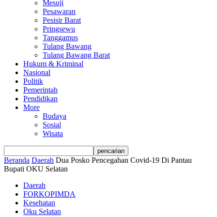
Mesuji
Pesawaran
Pesisir Barat
Pringsewu
Tanggamus
Tulang Bawang
Tulang Bawang Barat
Hukum & Kriminal
Nasional
Politik
Pemerintah
Pendidikan
More
Budaya
Sosial
Wisata
Beranda
Daerah
Dua Posko Pencegahan Covid-19 Di Pantau
Bupati OKU Selatan
Daerah
FORKOPIMDA
Kesehatan
Oku Selatan