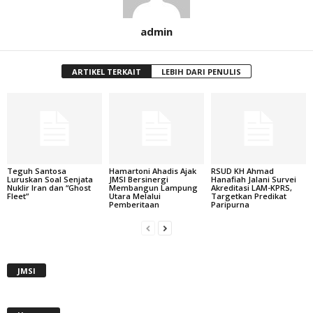
admin
ARTIKEL TERKAIT
LEBIH DARI PENULIS
Teguh Santosa
Hamartoni Ahadis Ajak
RSUD KH Ahmad
Luruskan Soal Senjata
JMSI Bersinergi
Hanafiah Jalani Survei
Nuklir Iran dan “Ghost
Membangun Lampung
Akreditasi LAM-KPRS,
Fleet”
Utara Melalui
Targetkan Predikat
Pemberitaan
Paripurna
JMSI