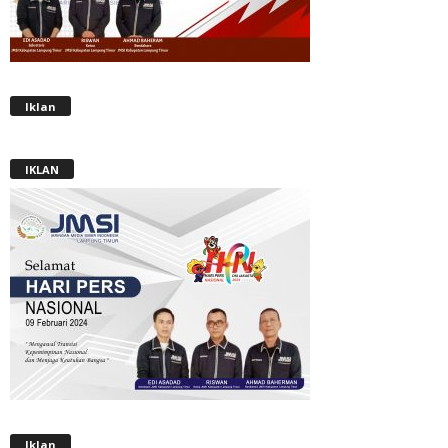
Iklan
IKLAN
Iklan