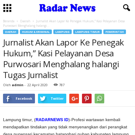
Beranda
Daerah
Jurnalist Akan Lapor Ke Penegak Hukum,” Kasi Pelayanan Desa
Purwosari Menghalang halangi...
DAERAH
HUKUM & KRIMINAL
LAMPUNG
LAMPUNG TIMUR
PEMERINTAH
Jurnalist Akan Lapor Ke Penegak
Hukum,” Kasi Pelayanan Desa
Purwosari Menghalang halangi
Tugas Jurnalist
Oleh
admin
-
22 April 2020
787
Facebook
Twitter
Lampung timur, (
RADARNEWS ID
)-Profesi wartawan kembali
mendapatkan tindakan yang tidak menyenangkan dari perangkat
desa purwosari kecamatan batanghari nuban kabupaten lampung