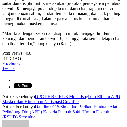
sadar dan disiplin untuk melakukan protokol pencegahan penularan
Covid-19, menjaga pola hidup bersih dan sehat, rajin mencuci
tangan dengan sabun, hindari tempat keramaian, jika tidak penting
tinggal di rumah saja, kalau terpaksa harus keluar rumah harus
menggunakan masker, katanya
“Mari kita dengan sadar dan disiplin untuk menjaga diri dan
keluarga dari penularan Covid-19, sehingga kita semua tetap sehat
dan tidak tertular,” pungkasnya.(Rach).
Post Views:
468
BERBAGI
Facebook
Twitter
Artikel sebelumya
DPC PKB OKUS Mulai Bagikan Ribuan APD
Masker dan Himbauan Antisipasi Covid19
Artikel berikutnya
Dandim 0115/Simeulue Berikan Bantuan Alat
Pelindung Diri (APD) Kepada Rumah Sakit Umum Daerah
(RSUD) Simeulue