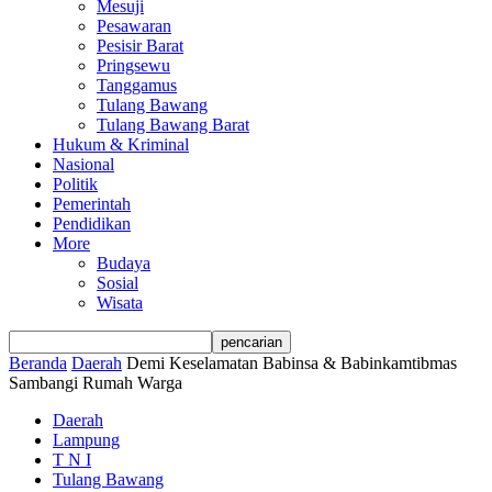
Mesuji
Pesawaran
Pesisir Barat
Pringsewu
Tanggamus
Tulang Bawang
Tulang Bawang Barat
Hukum & Kriminal
Nasional
Politik
Pemerintah
Pendidikan
More
Budaya
Sosial
Wisata
Beranda
Daerah
Demi Keselamatan Babinsa & Babinkamtibmas
Sambangi Rumah Warga
Daerah
Lampung
T N I
Tulang Bawang