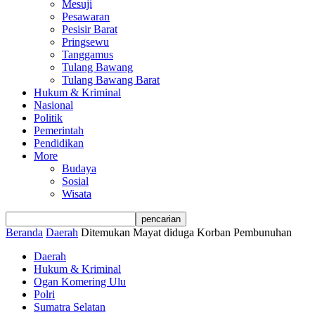
Mesuji
Pesawaran
Pesisir Barat
Pringsewu
Tanggamus
Tulang Bawang
Tulang Bawang Barat
Hukum & Kriminal
Nasional
Politik
Pemerintah
Pendidikan
More
Budaya
Sosial
Wisata
Beranda
Daerah
Ditemukan Mayat diduga Korban Pembunuhan
Daerah
Hukum & Kriminal
Ogan Komering Ulu
Polri
Sumatra Selatan