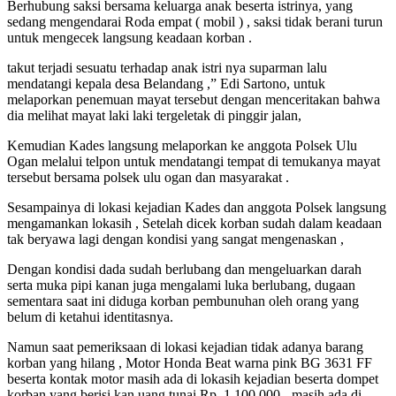
Berhubung saksi bersama keluarga anak beserta istrinya, yang
sedang mengendarai Roda empat ( mobil ) , saksi tidak berani turun
untuk mengecek langsung keadaan korban .
takut terjadi sesuatu terhadap anak istri nya suparman lalu
mendatangi kepala desa Belandang ,” Edi Sartono, untuk
melaporkan penemuan mayat tersebut dengan menceritakan bahwa
dia melihat mayat laki laki tergeletak di pinggir jalan,
Kemudian Kades langsung melaporkan ke anggota Polsek Ulu
Ogan melalui telpon untuk mendatangi tempat di temukanya mayat
tersebut bersama polsek ulu ogan dan masyarakat .
Sesampainya di lokasi kejadian Kades dan anggota Polsek langsung
mengamankan lokasih , Setelah dicek korban sudah dalam keadaan
tak beryawa lagi dengan kondisi yang sangat mengenaskan ,
Dengan kondisi dada sudah berlubang dan mengeluarkan darah
serta muka pipi kanan juga mengalami luka berlubang, dugaan
sementara saat ini diduga korban pembunuhan oleh orang yang
belum di ketahui identitasnya.
Namun saat pemeriksaan di lokasi kejadian tidak adanya barang
korban yang hilang , Motor Honda Beat warna pink BG 3631 FF
beserta kontak motor masih ada di lokasih kejadian beserta dompet
korban yang berisi kan uang tunai Rp. 1.100.000,- masih ada di