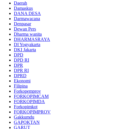
Daerah
Damaskus
DANA DESA
Darmawacana
Denpasar
Dewan Pers
Dharma wanita
DHARMASRAYA
DI Yogyakarta
DKI Jakarta
DPD
DPD RI
DPR
DPR RI
DPRD
Ekonomi
Filipina
Forkopemprov
FORKOPIMCAM
FORKOPIMDA
Forkopimkot
FORKOPIMPROV
Gakkumdu
GAPOKTAN
GARUT