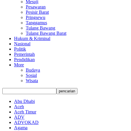
Mesuji
Pesawaran
Pesisir Barat
Pringsewu
Tanggamus
Tulang Bawang
Tulang Bawang Barat
Hukum & Kriminal
Nasional
Politik
Pemerintah
Pendidikan
More
Budaya
Sosial
Wisata
Abu Dhabi
Aceh
Aceh Timur
ADV
ADVOKAD
Agama