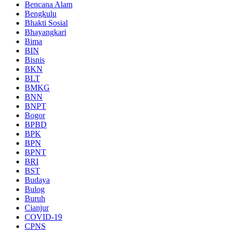
Bencana Alam
Bengkulu
Bhakti Sosial
Bhayangkari
Bima
BIN
Bisnis
BKN
BLT
BMKG
BNN
BNPT
Bogor
BPBD
BPK
BPN
BPNT
BRI
BST
Budaya
Bulog
Buruh
Cianjur
COVID-19
CPNS