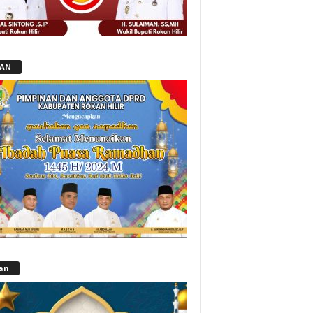
LAN
lan