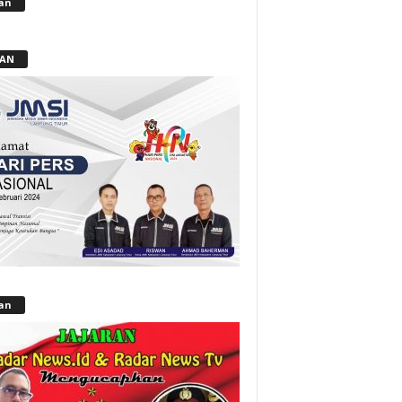
lan
LAN
lan