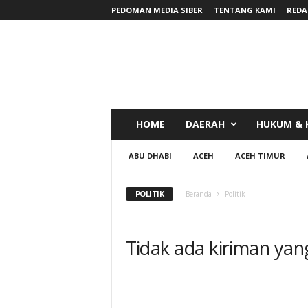
PEDOMAN MEDIA SIBER
TENTANG KAMI
REDA
RadarNews
HOME
DAERAH
HUKUM & 
ABU DHABI
ACEH
ACEH TIMUR
POLITIK
Beranda
Politik
Tidak ada kiriman yan