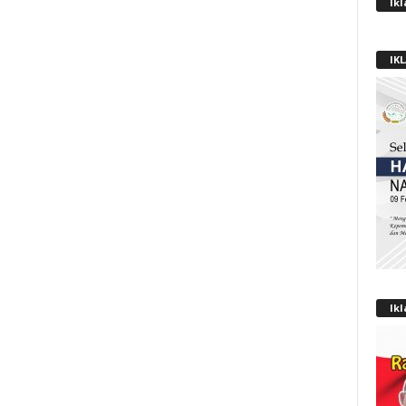
Ik
IK
Ik