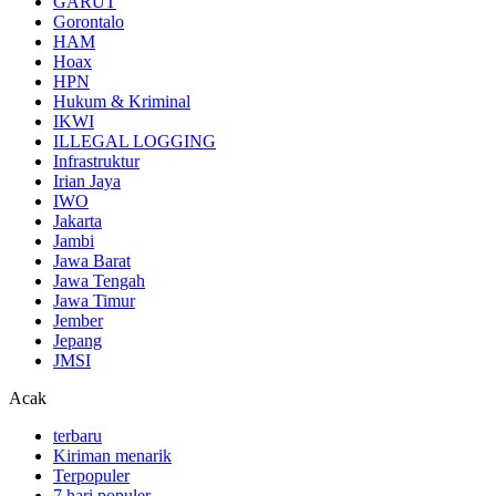
GARUT
Gorontalo
HAM
Hoax
HPN
Hukum & Kriminal
IKWI
ILLEGAL LOGGING
Infrastruktur
Irian Jaya
IWO
Jakarta
Jambi
Jawa Barat
Jawa Tengah
Jawa Timur
Jember
Jepang
JMSI
Acak
terbaru
Kiriman menarik
Terpopuler
7 hari populer