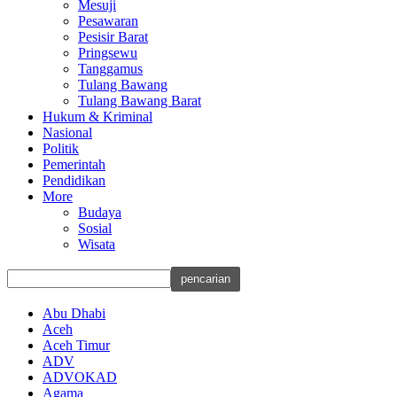
Mesuji
Pesawaran
Pesisir Barat
Pringsewu
Tanggamus
Tulang Bawang
Tulang Bawang Barat
Hukum & Kriminal
Nasional
Politik
Pemerintah
Pendidikan
More
Budaya
Sosial
Wisata
Abu Dhabi
Aceh
Aceh Timur
ADV
ADVOKAD
Agama