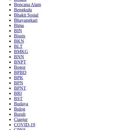
Bencana Alam
Bengkulu
Bhakti Sosial
Bhayangkari
Bima
BIN
Bisnis
BKN
BLT
BMKG
BNN
BNPT
Bogor
BPBD
BPK
BPN
BPNT
BRI
BST
Budaya
Bulog
Buruh
Cianjur
COVID-19
CPNS