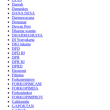
Daerah
Damaskus
DANA DESA
Darmawacana
Denpasar
Dewan Pers
Dharma wanita
DHARMASRAYA
DI Yogyakarta
DKI Jakarta
DPD
DPD RI
DPR
DPR RI
DPRD
Ekonomi
Filipina
Forkopemprov
FORKOPIMCAM
FORKOPIMDA
Forkopimkot
FORKOPIMPROV
Gakkumdu
GAPOKTAN