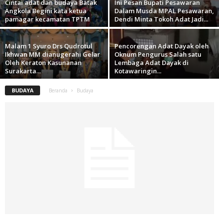
Cintai adat dan budaya Batak
Ini Pesan Bupati Pesawaran
Angkola Begini kata ketua
Dalam Musda MPAL Pesawaran,
pamagar kecamatan TPTM
Dendi Minta Tokoh Adat Jadi...
Malam 1 Syuro Drs Qudrotul
Pencorengan Adat Dayak oleh
Ikhwan MM dianugerahi Gelar
Oknum Pengurus Salah satu
Oleh Keraton Kasunanan
Lembaga Adat Dayak di
Surakarta...
Kotawaringin...
BUDAYA
Beranda
Budaya