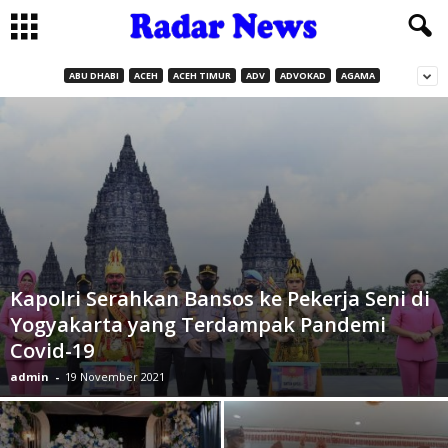
ABU DHABI
ACEH
ACEH TIMUR
ADV
ADVOKAD
AGAMA
Kapolri Serahkan Bansos ke Pekerja Seni di
Yogyakarta yang Terdampak Pandemi
Covid-19
admin
-
19 November 2021