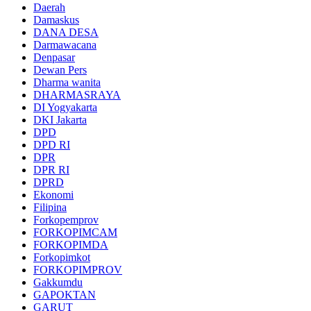
Daerah
Damaskus
DANA DESA
Darmawacana
Denpasar
Dewan Pers
Dharma wanita
DHARMASRAYA
DI Yogyakarta
DKI Jakarta
DPD
DPD RI
DPR
DPR RI
DPRD
Ekonomi
Filipina
Forkopemprov
FORKOPIMCAM
FORKOPIMDA
Forkopimkot
FORKOPIMPROV
Gakkumdu
GAPOKTAN
GARUT