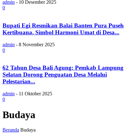
admin
-
10 Desember 2025
0
Bupati Egi Resmikan Balai Banten Pura Puseh
Kertibuana, Simbol Harmoni Umat di Desa...
admin
-
8 November 2025
0
62 Tahun Desa Bali Agung: Pemkab Lampung
Selatan Dorong Penguatan Desa Melalui
Pelestarian...
admin
-
11 Oktober 2025
0
Budaya
Beranda
Budaya