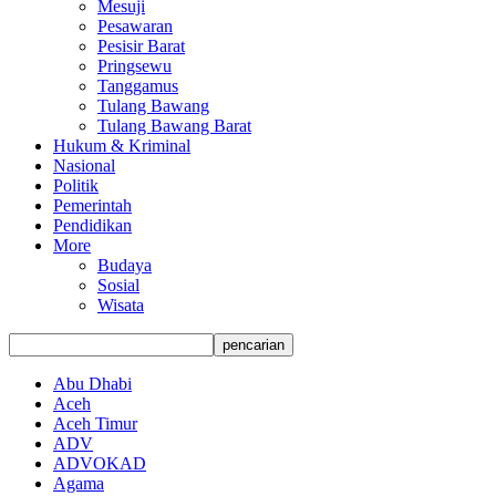
Mesuji
Pesawaran
Pesisir Barat
Pringsewu
Tanggamus
Tulang Bawang
Tulang Bawang Barat
Hukum & Kriminal
Nasional
Politik
Pemerintah
Pendidikan
More
Budaya
Sosial
Wisata
Abu Dhabi
Aceh
Aceh Timur
ADV
ADVOKAD
Agama