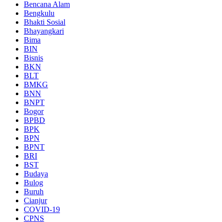
Bencana Alam
Bengkulu
Bhakti Sosial
Bhayangkari
Bima
BIN
Bisnis
BKN
BLT
BMKG
BNN
BNPT
Bogor
BPBD
BPK
BPN
BPNT
BRI
BST
Budaya
Bulog
Buruh
Cianjur
COVID-19
CPNS