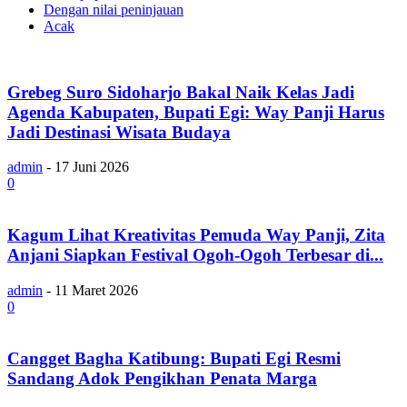
Dengan nilai peninjauan
Acak
Grebeg Suro Sidoharjo Bakal Naik Kelas Jadi
Agenda Kabupaten, Bupati Egi: Way Panji Harus
Jadi Destinasi Wisata Budaya
admin
-
17 Juni 2026
0
Kagum Lihat Kreativitas Pemuda Way Panji, Zita
Anjani Siapkan Festival Ogoh-Ogoh Terbesar di...
admin
-
11 Maret 2026
0
Cangget Bagha Katibung: Bupati Egi Resmi
Sandang Adok Pengikhan Penata Marga