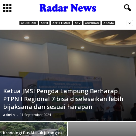
ABU DHABI
ACEH
ACEH TIMUR
ADV
ADVOKAD
AGAMA
Ketua JMSI Pengda Lampung Berharap
PTPN I Regional 7 bisa diselesaikan lebih
bijaksana dan sesuai harapan
admin
-
11 September 2024
Kronologi Bus Masuk Jurang di