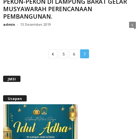
PEKON-PEKON DI LAMPUNG BARAT GELAR
MUSYAWARAH PERENCANAAN
PEMBANGUNAN.
admin
-
13 Desember 2019
0
5
6
7
JMSI
Ucapan