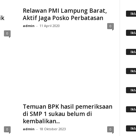
Relawan PMI Lampung Barat,
Ik
ik
Aktif Jaga Posko Perbatasan
admin
-
11 April 2020
0
Ik
0
Ik
Ik
Ik
Temuan BPK hasil pemeriksaan
Ik
di SMP 1 sukau belum di
kembalikan...
Ik
admin
-
18 Oktober 2023
0
0