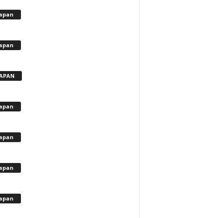
apan
apan
APAN
apan
apan
apan
apan