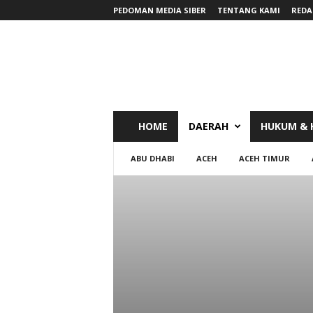
PEDOMAN MEDIA SIBER
TENTANG KAMI
REDA
RadarNews
HOME
DAERAH
HUKUM & 
ABU DHABI
ACEH
ACEH TIMUR