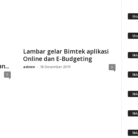
Uc
Uc
Lambar gelar Bimtek aplikasi
Ik
Online dan E-Budgeting
...
admin
-
18 Desember 2019
0
Ik
0
Ik
Ik
Ik