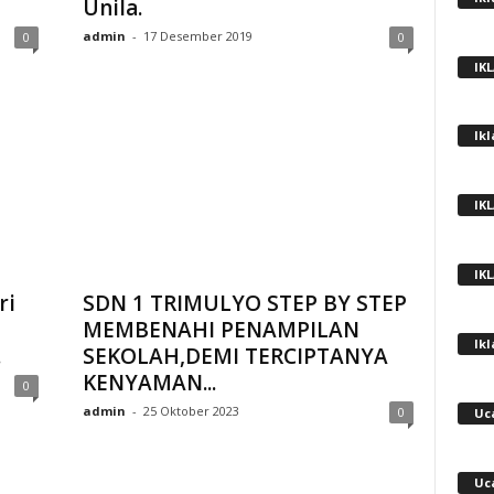
Unila.
admin
-
17 Desember 2019
0
0
IK
Ik
IK
IK
ri
SDN 1 TRIMULYO STEP BY STEP
MEMBENAHI PENAMPILAN
Ik
.
SEKOLAH,DEMI TERCIPTANYA
KENYAMAN...
0
admin
-
25 Oktober 2023
0
Uc
Uc