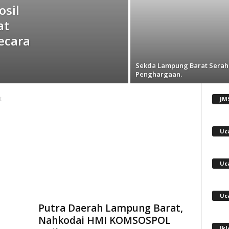
sil
at
ecara
Sekda Lampung Barat Serah
Penghargaan.
JM
t
Uc
Uc
Uc
Putra Daerah Lampung Barat,
Nahkodai HMI KOMSOSPOL
Ik