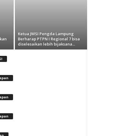
Ketua JMSI Pengda Lampung
kan
Berharap PTPN I Regional 7 bisa
diselesaikan lebih bijaksana...
SI
apan
apan
apan
lan